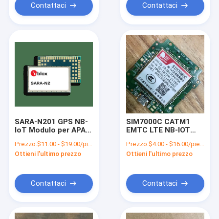
Contattaci
Contattaci
SARA-N201 GPS NB-
SIM7000C CATM1
IoT Modulo per APAC
EMTC LTE NB-IOT
Cat NB1 Band 5 In
Modulo GPRS/EDGE a
Prezzo:
$11.00 - $19.00/pieces
Prezzo:
$4.00 - $16.00/pieces
magazzino
doppia banda
Ottieni l'ultimo prezzo
Ottieni l'ultimo prezzo
Contattaci
Contattaci