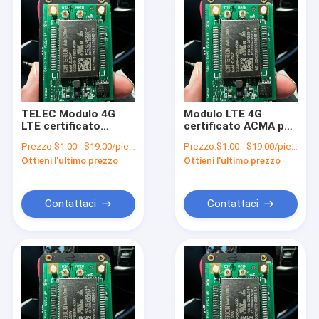
TELEC Modulo 4G
Modulo LTE 4G
LTE certificato
certificato ACMA per
esperienza velocità
connessione
Prezzo:
$1.00 - $19.00/pieces
Prezzo:
$1.00 - $19.00/pieces
di trasferimento dati
wireless veloce e
Ottieni l'ultimo prezzo
Ottieni l'ultimo prezzo
senza pari con 64 MB
senza soluzione di
di RAM
continuità
Contattaci
Contattaci
Casa.
Prodotti
Video