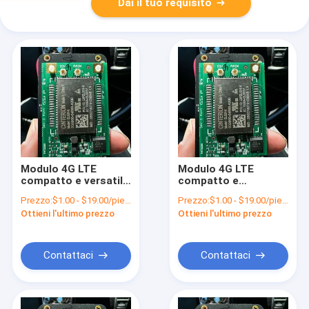
Dai il tuo requisito
Modulo 4G LTE
Modulo 4G LTE
compatto e versatile
compatto e
per ambienti di
resistente con
Prezzo:
$1.00 - $19.00/pieces
Prezzo:
$1.00 - $19.00/pieces
lavoro difficili
SSL/TLS, gamma di
Ottieni l'ultimo prezzo
Ottieni l'ultimo prezzo
temperatura da
-40°C a 85°C
Contattaci
Contattaci