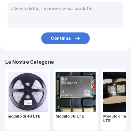
Modulo di modem LTE
router di modem wireless
modulo senza fili di wifi
Continua
Modulo del router wireless
Modulo GPS wireless
Le Nostre Categorie
Modulo di IOT Wifi
modulo di 4G LTE
Modulo 5G LTE
Modulo di mo
LTE