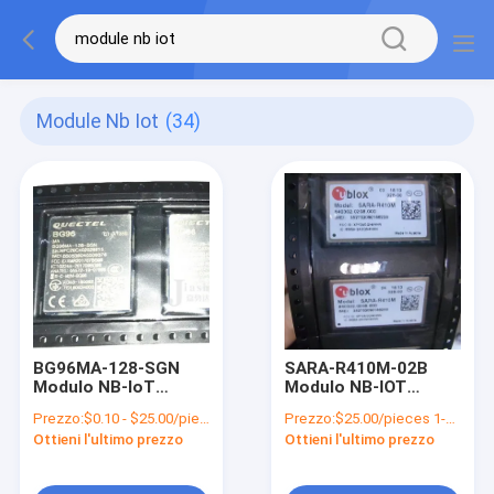
Module Nb Iot
(34)
BG96MA-128-SGN
SARA-R410M-02B
Modulo NB-IoT
Modulo NB-IOT
Compatto SMT
MODEM 4G LTE
Prezzo:
$0.10 - $25.00/pieces
Prezzo:
$25.00/pieces 1-999 pieces
Fattore di forma Lte
CATM1 Modulo
Ottieni l'ultimo prezzo
Ottieni l'ultimo prezzo
CAT M1