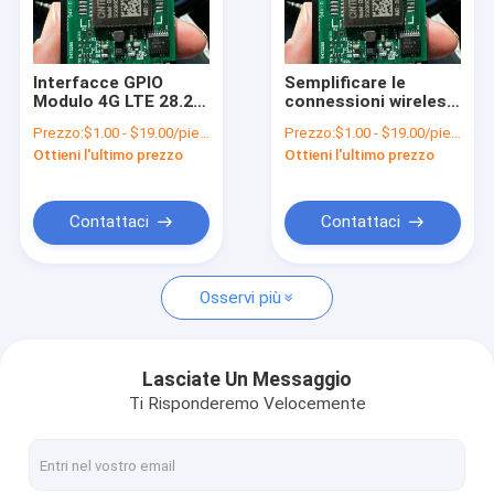
Su di noi
visita della fabbrica
Interfacce GPIO
Semplificare le
Modulo 4G LTE 28.2 X
connessioni wireless
Controllo della qualità
28.2 X 2.2 mm Per
con modulo wireless
Prezzo:
$1.00 - $19.00/pieces
Prezzo:
$1.00 - $19.00/pieces
una vasta gamma di
4G e interfacce
Ottieni l'ultimo prezzo
Ottieni l'ultimo prezzo
applicazioni
PCM/I2S
Contattaci
Notizie
Contattaci
Contattaci
Casi
Osservi più
Chiedi un preventivo
Lasciate Un Messaggio
Ti Risponderemo Velocemente
modulo di 4G LTE
Modulo 5G LTE