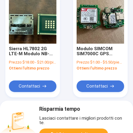
Sierra HL7802 2G
Modulo SIMCOM
LTE-M Modulo NB-
SIM7000C GPS
IoT GNSS Multi Mode
wireless LTE Cat M1
Prezzo:
$18.00 - $21.00/pieces
Prezzo:
$1.00 - $5.50/pieces
LPWA Modulo
Modulo NB-IoT
Ottieni l'ultimo prezzo
Ottieni l'ultimo prezzo
Contattaci
Contattaci
Risparmia tempo
Lasciaci contattare i migliori prodotti con
te.