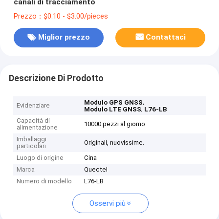
canali di tracciamento
Prezzo：$0.10 - $3.00/pieces
Miglior prezzo
Contattaci
Descrizione Di Prodotto
,
Modulo GPS GNSS
Evidenziare
,
Modulo LTE GNSS
L76-LB
Capacità di
10000 pezzi al giorno
alimentazione
Imballaggi
Originali, nuovissime.
particolari
Luogo di origine
Cina
Marca
QuecteI
Numero di modello
L76-LB
Osservi più