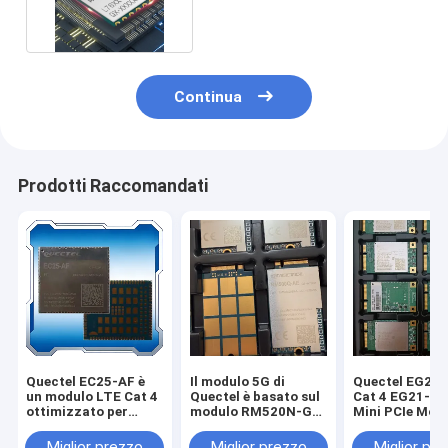
di tracciamento
Continua
Prodotti Raccomandati
Quectel EC25-AF è
Il modulo 5G di
Quectel EG25-
un modulo LTE Cat 4
Quectel è basato sul
Cat 4 EG21-G 
ottimizzato per
modulo RM520N-GL
Mini PCIe Mod
applicazioni M2M e
RM520N-EU
EG25-GGC EG
IoT, che offre
RM530N-GL
GGB Con acces
Miglior prezzo
Miglior prezzo
Miglior pr