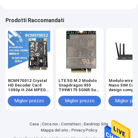
Prodotti Raccomandati
BCM970012 Crystal
LTE 5G M.2 Modulo
Modulo wirele
HD Decoder Card
Snapdragon X55
Nano SIM Card
1080p H.264 MPEG2
T99W175 5GNR Sub
design compat
VC-1 Accelerazione
6G MmWave
Interfaccia U
Hardware High
2.0/UART
Miglior prezzo
Miglior prezzo
Miglior pr
Profile BCM970012
Mini PCIe Card
Decodifica Video HD
Casa
Circa noi
Contattaci
Desktop Site
Mappa del sito
Privacy Policy