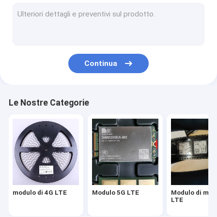
Modulo di modem LTE
router di modem wireless
modulo senza fili di wifi
Continua
Modulo del router wireless
Modulo GPS wireless
Le Nostre Categorie
Modulo di IOT Wifi
modulo di 4G LTE
Modulo 5G LTE
Modulo di mo
LTE