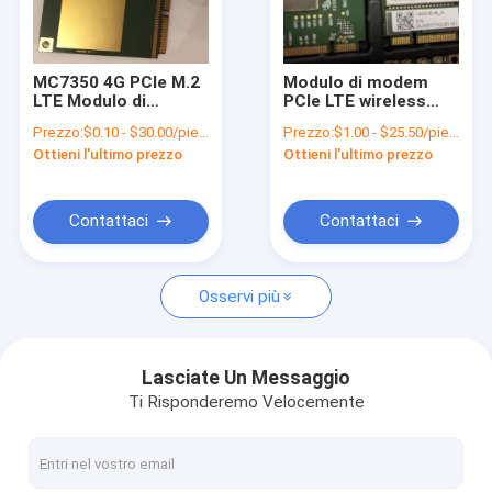
Su di noi
visita della fabbrica
MC7350 4G PCIe M.2
Modulo di modem
LTE Modulo di
PCIe LTE wireless
Controllo della qualità
categoria 3
LONGSUNG U9507E
Prezzo:
$0.10 - $30.00/pieces
Prezzo:
$1.00 - $25.50/pieces
Qualcomm MDM9215
EC25-AU EC25-E
Ottieni l'ultimo prezzo
Ottieni l'ultimo prezzo
Chipset
Contattaci
Notizie
Contattaci
Contattaci
Casi
Osservi più
Chiedi un preventivo
Lasciate Un Messaggio
Ti Risponderemo Velocemente
modulo di 4G LTE
Modulo 5G LTE