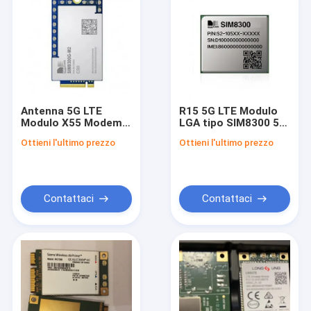
Antenna 5G LTE
R15 5G LTE Modulo
Modulo X55 Modem
LGA tipo SIM8300 5G
SIM8300G-M2 5G
NR Sub-6GHz
Ottieni l'ultimo prezzo
Ottieni l'ultimo prezzo
Sub-6Ghz MmWave
MmWave Modulo
Modulo
Contattaci
Contattaci
Casa.
Prodotti
Video