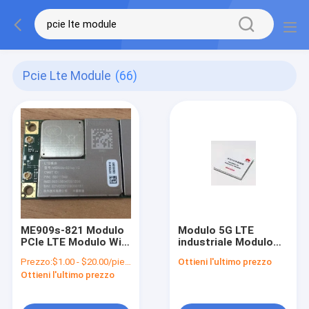
Pcie Lte Module
(66)
ME909s-821 Modulo
Modulo 5G LTE
PCIe LTE Modulo Wifi
industriale Modulo
wireless da 3.2 V a
cellulare wireless
Prezzo:
$1.00 - $20.00/pieces
Ottieni l'ultimo prezzo
4.2 V
Huawei MH5000-31
Ottieni l'ultimo prezzo