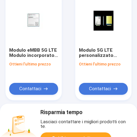
Modulo eMBB 5G LTE
Modulo 5G LTE
Modulo incorporato
personalizzato
Quectel RG500Q-EA
SIM8200CE-M2
Ottieni l'ultimo prezzo
Ottieni l'ultimo prezzo
5G Sub-6GHz
Modulo 5G NR/LTE-
FDD/LTE-TDD/HSPA+
Contattaci
Contattaci
Risparmia tempo
Lasciaci contattare i migliori prodotti con
te.