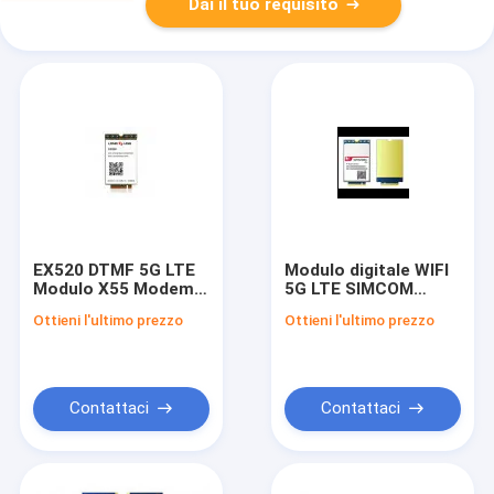
Dai il tuo requisito
EX520 DTMF 5G LTE
Modulo digitale WIFI
Modulo X55 Modem
5G LTE SIMCOM
Chipset M.2 5G NR
SIM8200G-M2
Ottieni l'ultimo prezzo
Ottieni l'ultimo prezzo
Modulo
Modulo 5G NR
Contattaci
Contattaci