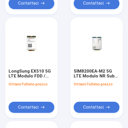
Contattaci
Contattaci
LongSung EX510 5G
SIM8200EA-M2 5G
LTE Modulo FDD /
LTE Modulo NR Sub-
TDD / HSPA 5G
6GHz Modulo M.2
Ottieni l'ultimo prezzo
Ottieni l'ultimo prezzo
Modulo wireless
Fattore di forma
RoHS
Contattaci
Contattaci