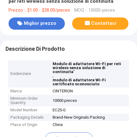
per reti wireless senza soluzione di continuità
Prezzo：$1.00 - $38.00/pieces
MOQ：10000 pieces
Miglior prezzo
Contattaci
Descrizione Di Prodotto
Modulo di adattatore Wi-Fi per reti
wireless senza soluzione di
continuita'
Evidenziare
,
modulo di adattatore Wi-Fi
certificato sconosciuto
Marca
CINTERION
Minimum Order
10000 pieces
Quantity
Model Number
EC25-G
Packaging Details
Brand-New Originals Packing.
Place of Origin
China