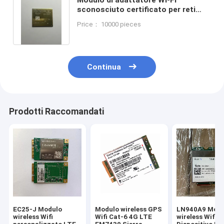
sconosciuto certificato per reti
wireless senza soluzione di
Price： 10000 pieces
continuità
Continua
Prodotti Raccomandati
EC25-J Modulo
Modulo wireless GPS
LN940A9 Modu
wireless Wifi
Wifi Cat-6 4G LTE
wireless Wifi