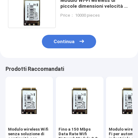
Modulo Wi-Fi wireless di
piccole dimensioni velocità di
connettività temperatura
Price： 10000 pieces
operativa da -20°C a 70°C
Continua
Prodotti Raccomandati
Modulo wireless Wifi
Fino a 150 Mbps
Modulo wireles
senza soluzione di
Data Rate Wifi
Fi per automa