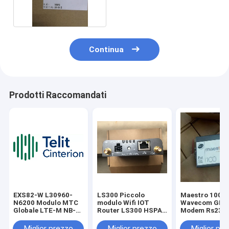
Nuovi originali
Continua
Prodotti Raccomandati
EXS82-W L30960-
LS300 Piccolo
Maestro 100
N6200 Modulo MTC
modulo Wifi IOT
Wavecom GPR
Globale LTE-M NB-
Router LS300 HSPA+
Modem Rs232
IoT 2G Teli Cinterion
CDMA Industrial
connettore di
Il modulo Wireless
Gateway
antenna
Miglior prezzo
Miglior prezzo
Miglior pr