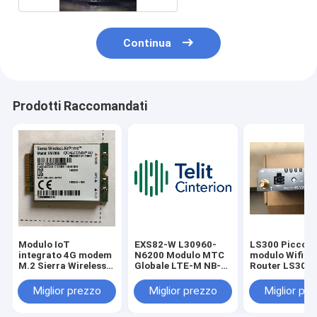
Continua
Prodotti Raccomandati
Modulo IoT
EXS82-W L30960-
LS300 Piccolo
integrato 4G modem
N6200 Modulo MTC
modulo Wifi I
M.2 Sierra Wireless
Globale LTE-M NB-
Router LS300
Air Prime EM7305
IoT 2G Teli Cinterion
CDMA Industri
Il modulo Wireless
Gateway
Miglior prezzo
Miglior prezzo
Miglior pr
IoT è alla guida
dell'evoluzione LTE